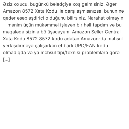
Əziz oxucu, bugünkü bələdçiyə xoş gəlmisiniz! Əgər
Amazon 8572 Xəta Kodu ilə qarşılaşmısınızsa, bunun nə
qədər əsəbləşdirici olduğunu bilirsiniz. Narahat olmayın
—mənim üçün mükəmməl işləyən bir həll tapdım və bu
məqalədə sizinlə bölüşəcəyəm. Amazon Seller Central
Xəta Kodu 8572 8572 kodu adətən Amazon-da məhsul
yerləşdirməyə çalışarkən etibarlı UPC/EAN kodu
olmadıqda və ya məhsul tipi/texniki problemlərə görə
[…]