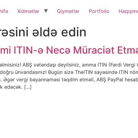
hifə
Xidmətlər
Qiymətlər
Portfolio
Haqqım
rəsini əldə edin
imi ITIN-ə Necə Müraciət Etm
lmisiniz! ABŞ vətəndaşı deyilsiniz, amma ITIN (Fərdi Vergi
oğru ünvandasınız! Bugün sizə TheITIN sayəsində ITIN nömr
. Əgər vergi bəyannaməsi təqdim etməli, ABŞ PayPal hesab
ək edəcək. […]