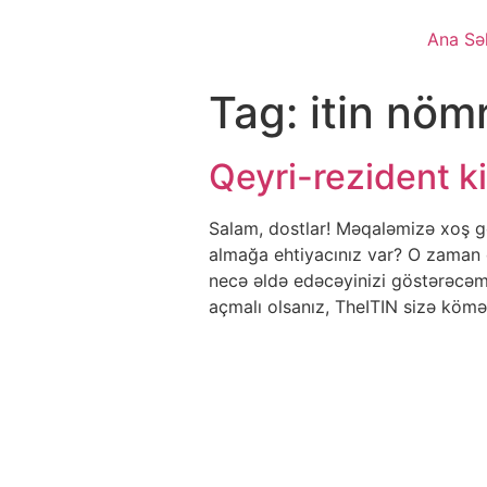
Ana Sə
Tag:
itin nöm
Qeyri-rezident k
Salam, dostlar! Məqaləmizə xoş gə
almağa ehtiyacınız var? O zaman d
necə əldə edəcəyinizi göstərəcəm
açmalı olsanız, TheITIN sizə köm