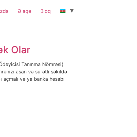
ızda
Əlaqə
Bloq
ək Olar
 Ödəyicisi Tanınma Nömrəsi)
ənizi asan və sürətli şəkildə
ı açmalı və ya banka hesabı