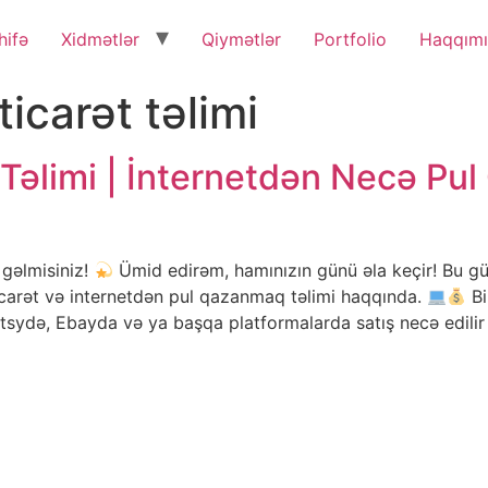
hifə
Xidmətlər
Qiymətlər
Portfolio
Haqqım
ticarət təlimi
 Təlimi | İnternetdən Necə Pu
 gəlmisiniz!
Ümid edirəm, hamınızın günü əla keçir! Bu gü
carət və internetdən pul qazanmaq təlimi haqqında.
Bi
ydə, Ebayda və ya başqa platformalarda satış necə edilir –