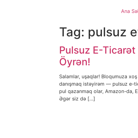
Ana Sə
Tag:
pulsuz e
Pulsuz E-Ticarət
Öyrən!
Salamlar, uşaqlar! Bloqumuza xoş
danışmaq istəyirəm — pulsuz e-ti
pul qazanmaq olar, Amazon-da, Ets
Əgər siz də […]