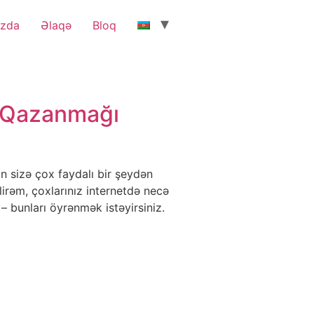
ızda
Əlaqə
Bloq
l Qazanmağı
n sizə çox faydalı bir şeydən
lirəm, çoxlarınız internetdə necə
 bunları öyrənmək istəyirsiniz.