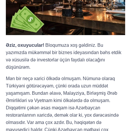
Əziz, oxuyucular!
Bloqumuza xoş gəldiniz. Bu
yazımızda mükəmməl bir biznes ideyasından bəhs etdik
və xüsusilə də investorlar üçün faydalı olacağını
düşünürəm.
Mən bir neçə xarici ölkədə olmuşam. Nümunə olaraq
Türkiyəni götürəcəyəm, çünki orada uzun müddət
yaşamışam. Bundan əlavə, Malayziya, Birləşmiş Ərəb
Əmirlikləri və Vyetnam kimi ölkələrdə də olmuşam.
Diqqətimi çəkən əsas məqam isə Azərbaycan
restoranlarının xaricdə, demək olar ki, yox dərəcəsində
olmasıdır. Var ama çox azdır. Bu, həqiqətən də
məyusedici haldır. Çünki Azərbaycan mətbəxi çox