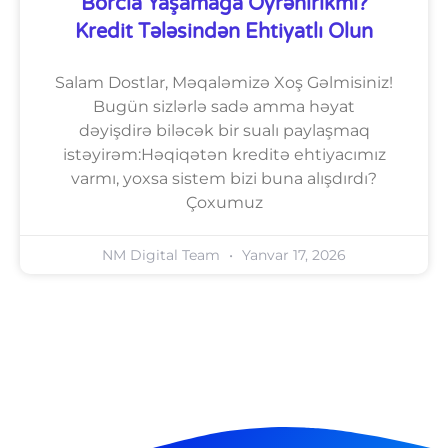
Borcla Yaşamağa Öyrənirikmi?
Kredit Tələsindən Ehtiyatlı Olun
Salam Dostlar, Məqaləmizə Xoş Gəlmisiniz!
Bugün sizlərlə sadə amma həyat
dəyişdirə biləcək bir sualı paylaşmaq
istəyirəm:Həqiqətən kreditə ehtiyacımız
varmı, yoxsa sistem bizi buna alışdırdı?
Çoxumuz
NM Digital Team
Yanvar 17, 2026