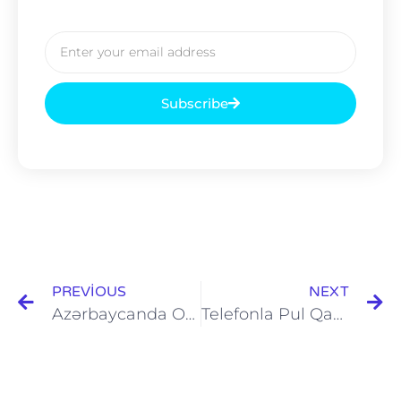
Subscribe
PREVIOUS
NEXT
Azərbaycanda Onlayn Bank Hesabı Açmaq
Telefonla Pul Qazanmaq. Evdən Çıxmadan Asan Pul Qazanma Yolu!