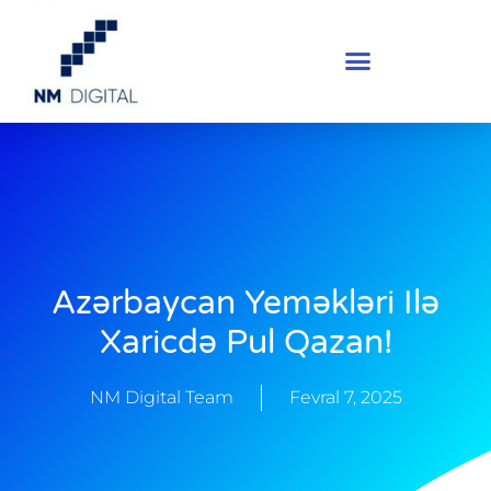
Azərbaycan Yeməkləri Ilə
Xaricdə Pul Qazan!
NM Digital Team
Fevral 7, 2025