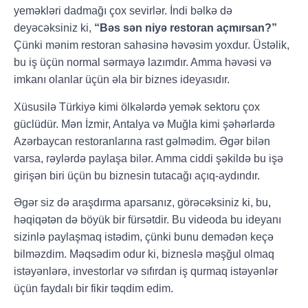
yeməkləri dadmağı çox sevirlər. İndi bəlkə də
deyəcəksiniz ki,
“Bəs sən niyə restoran açmırsan?”
Çünki mənim restoran sahəsinə həvəsim yoxdur. Üstəlik,
bu iş üçün normal sərmayə lazımdır. Amma həvəsi və
imkanı olanlar üçün əla bir biznes ideyasıdır.
Xüsusilə Türkiyə kimi ölkələrdə yemək sektoru çox
güclüdür. Mən İzmir, Antalya və Muğla kimi şəhərlərdə
Azərbaycan restoranlarına rast gəlmədim. Əgər bilən
varsa, rəylərdə paylaşa bilər. Amma ciddi şəkildə bu işə
girişən biri üçün bu biznesin tutacağı açıq-aydındır.
Əgər siz də araşdırma aparsanız, görəcəksiniz ki, bu,
həqiqətən də böyük bir fürsətdir. Bu videoda bu ideyanı
sizinlə paylaşmaq istədim, çünki bunu demədən keçə
bilməzdim. Məqsədim odur ki, bizneslə məşğul olmaq
istəyənlərə, investorlar və sıfırdan iş qurmaq istəyənlər
üçün faydalı bir fikir təqdim edim.