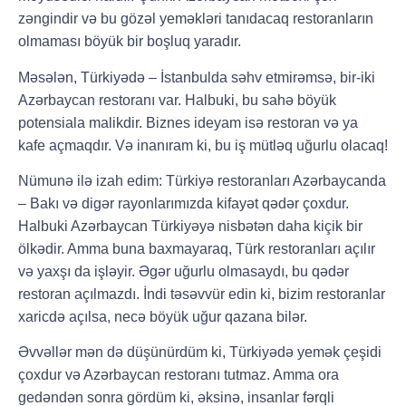
zəngindir və bu gözəl yeməkləri tanıdacaq restoranların
olmaması böyük bir boşluq yaradır.
Məsələn, Türkiyədə – İstanbulda səhv etmirəmsə, bir-iki
Azərbaycan restoranı var. Halbuki, bu sahə böyük
potensiala malikdir. Biznes ideyam isə restoran və ya
kafe açmaqdır. Və inanıram ki, bu iş mütləq uğurlu olacaq!
Nümunə ilə izah edim: Türkiyə restoranları Azərbaycanda
– Bakı və digər rayonlarımızda kifayət qədər çoxdur.
Halbuki Azərbaycan Türkiyəyə nisbətən daha kiçik bir
ölkədir. Amma buna baxmayaraq, Türk restoranları açılır
və yaxşı da işləyir. Əgər uğurlu olmasaydı, bu qədər
restoran açılmazdı. İndi təsəvvür edin ki, bizim restoranlar
xaricdə açılsa, necə böyük uğur qazana bilər.
Əvvəllər mən də düşünürdüm ki, Türkiyədə yemək çeşidi
çoxdur və Azərbaycan restoranı tutmaz. Amma ora
gedəndən sonra gördüm ki, əksinə, insanlar fərqli