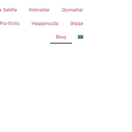
a Səhifə
Xidmətlər
Qiymətlər
Portfolio
Haqqımızda
Əlaqə
Bloq