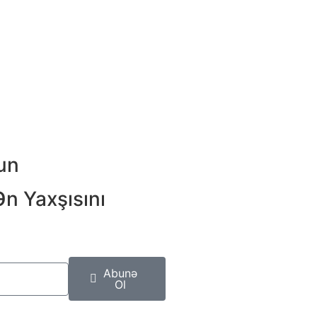
un
Ən Yaxşısını
Abunə
Ol