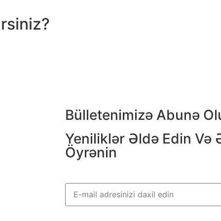
rsiniz?
Bülletenimizə Abunə Ol
Yeniliklər Əldə Edin Və 
Öyrənin