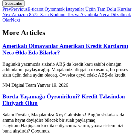
Subscribe
Prev
Previous
E-ticarət Öyrənmək İstəyənlər Üçün Tam Dolu Kurslar
Next
Amazon 8572 Xəta Kodunu Tez və Asanlıqla Necə Düzəltmək
Olar
Next
More Articles
Amerikalı Olmayanlar Amerikan Kredit Kartlarını
Necə Əldə Edə Bilərlər?
Bugünkü yazımızda sizlərlə ABŞ-da kredit kartı sahibi olmağın
addımlarını paylaşacağıq. Məqaləmizi diqqətlə oxusanız, bu proses
sizin üçün daha aydın olacaq. Əvvəlcə qeyd edək: ABŞ-da kredit
NM Digital Team
Yanvar 19, 2026
Borcla Yaşamağa Öyrənirikmi? Kredit Tələsindən
Ehtiyatlı Olun
Salam Dostlar, Məqaləmizə Xoş Gəlmisiniz! Bugün sizlərlə sadə
amma həyat dəyişdirə biləcək bir sualı paylaşmaq
istəyirəm:Həqiqətən kreditə ehtiyacımız varmı, yoxsa sistem bizi
buna alışdırdı? Çoxumuz