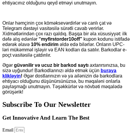
ehtiyacınız olduğunu qeyd etməyi unutmayın.
Onlar həmçinin çox köməksevərdirlər və canlı çat və
Telegram dəstəyi vasitəsilə sürətli cavab verirlər.
Xidmətlərindən çox razı qaldıq. Başqa bir əla xüsusiyyət: ilk
dəfə alış edənlər
“myfirstorder10off”
kupon kodunu istifadə
edərək əlavə
10% endirim
əldə edə bilərlər. Onların UPC-
ləri mükəmməl işləyir və EAN kodları da satılır. Barkodlar e-
poçt vasitəsilə çatdırılır.
Əgər
güvənilir və ucuz bir barkod saytı
axtarırsınızsa, bu
sizə uyğundur! Barkodlarınızı əldə etmək üçün
buraya
klikləyin
!
Əgər dostlarınızın və ya ailənizin də barkodlara
ehtiyacı olduğunu düşünürsünüzsə, bu məqaləni onlarla
paylaşmağı unutmayın. Təşəkkürlər və növbəti məqalədə
görüşərik!
Subscribe To Our Newsletter
Get Innovative And Learn The Best
Email