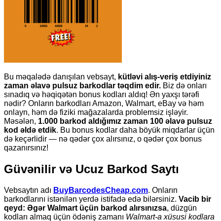
Bu məqalədə danışılan vebsayt,
kütləvi alış-veriş etdiyiniz
zaman əlavə pulsuz barkodlar təqdim edir.
Biz də onları
sınadıq və həqiqətən bonus kodları aldıq! Ən yaxşı tərəfi
nədir? Onların barkodları Amazon, Walmart, eBay və həm
onlayn, həm də fiziki mağazalarda problemsiz işləyir.
Məsələn,
1.000 barkod aldığımız zaman 100 əlavə pulsuz
kod əldə etdik
. Bu bonus kodlar daha böyük miqdarlar üçün
də keçərlidir — nə qədər çox alırsınız, o qədər çox bonus
qazanırsınız!
Güvənilir və Ucuz Barkod Saytı
Vebsaytın adı
BuyBarcodesCheap.com
. Onların
barkodlarını istənilən yerdə istifadə edə bilərsiniz.
Vacib bir
qeyd: Əgər Walmart üçün barkod alırsınızsa
, düzgün
kodları almaq üçün ödəniş zamanı
Walmart-a xüsusi kodlara