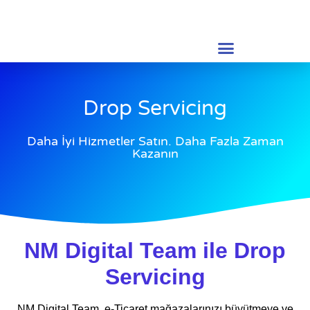
Drop Servicing
Daha İyi Hizmetler Satın. Daha Fazla Zaman
Kazanın
NM Digital Team ile Drop
Servicing
NM Digital Team, e-Ticaret mağazalarınızı büyütmeye ve