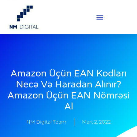
Amazon Üçün EAN Kodları
Necə Və Haradan Alınır?
Amazon Üçün EAN Nömrəsi
Al
NM Digital Team
Mart 2, 2022