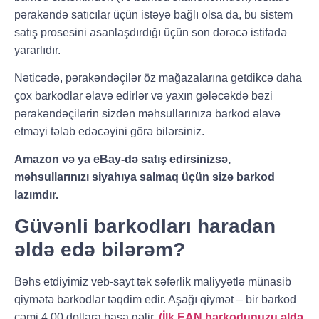
pərakəndə satıcılar üçün istəyə bağlı olsa da, bu sistem
satış prosesini asanlaşdırdığı üçün son dərəcə istifadə
yararlıdır.
Nəticədə, pərakəndəçilər öz mağazalarına getdikcə daha
çox barkodlar əlavə edirlər və yaxın gələcəkdə bəzi
pərakəndəçilərin sizdən məhsullarınıza barkod əlavə
etməyi tələb edəcəyini görə bilərsiniz.
Amazon və ya eBay-də satış edirsinizsə,
məhsullarınızı siyahıya salmaq üçün sizə barkod
lazımdır.
Güvənli barkodları haradan
əldə edə bilərəm?
Bəhs etdiyimiz veb-sayt tək səfərlik maliyyətlə münasib
qiymətə barkodlar təqdim edir. Aşağı qiymət – bir barkod
cəmi 4,00 dollara başa gəlir.
(İlk EAN barkodunuzu əldə