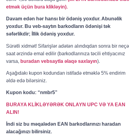
etmək üçün bura klikləyin).
Davam edən hər hansı bir ödəniş yoxdur. Abunəlik
yoxdur. Bu veb-saytın barkodların ödənişi tək
səfərlikdir; İllik ödəniş yoxdur.
Sürətli xidmət! Sifarişlər adətən alındıqdan sonra bir neçə
saat ərzində emal edilir (barkodlarınıza təcili ehtiyacınız
varsa,
buradan vebsaytla əlaqə saxlayın
).
Aşağıdakı kupon kodundan istifadə etməklə 5% endirim
əldə edə bilərsiniz.
Kupon kodu: “nmbr5”
BURAYA KLİKLƏYƏRƏK ONLAYN UPC VƏ YA EAN
ALIN!
İndi siz bu məqalədən EAN barkodlarınızı haradan
alacağınızı bilirsiniz.