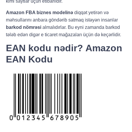
kimi saytlar üçün etibarlıdır.
Amazon FBA biznes modelinə
diqqət yetirən və
məhsullarını anbara göndərib satmaq istəyən insanlar
barkod nömrəsi
almalıdırlar. Bu eyni zamanda barkod
tələb edən digər e ticaret mağazaları üçün də keçərlidir.
EAN kodu nədir? Amazon
EAN Kodu