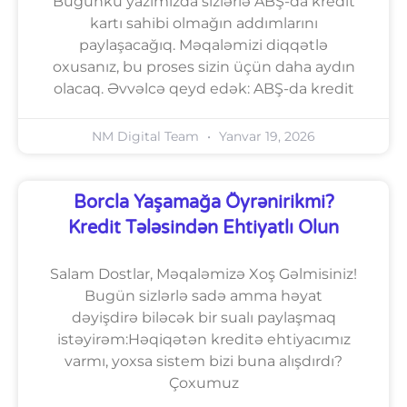
Bugünkü yazımızda sizlərlə ABŞ-da kredit
kartı sahibi olmağın addımlarını
paylaşacağıq. Məqaləmizi diqqətlə
oxusanız, bu proses sizin üçün daha aydın
olacaq. Əvvəlcə qeyd edək: ABŞ-da kredit
NM Digital Team
Yanvar 19, 2026
Borcla Yaşamağa Öyrənirikmi?
Kredit Tələsindən Ehtiyatlı Olun
Salam Dostlar, Məqaləmizə Xoş Gəlmisiniz!
Bugün sizlərlə sadə amma həyat
dəyişdirə biləcək bir sualı paylaşmaq
istəyirəm:Həqiqətən kreditə ehtiyacımız
varmı, yoxsa sistem bizi buna alışdırdı?
Çoxumuz