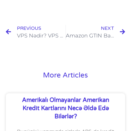
PREVIOUS
NEXT
VPS Nədir? VPS Necə Qurulur? PayPal üçün Onlayn VPS Almaq
Amazon GTIN Barkod Al. UPC EAN Barkod Nömrəsi
More Articles
Amerikalı Olmayanlar Amerikan
Kredit Kartlarını Necə Əldə Edə
Bilərlər?