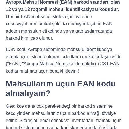
Avropa Məhsul Nömrəsi (EAN) barkod standartı olan
12 və ya 13 rəqəmli məhsul identifikasiyası kodudur.
Hər bir EAN məhsulu, istehsalçını və onun
xüsusiyyətlərini unikal şəkildə müəyyənləşdirir; EAN
adətən məhsulun etiketində və ya qablaşdırmasında
barkod kimi çap olunur.
EAN kodu Avropa sistemində məhsulu identifikasiya
etmək üçün istifadə olunan ədədlərin unikal birləşməsidir
(“EAN”, “Avropa Məhsul Nömrəsi” deməkdir). (GS1 EAN
kodlarını almaq üçün bura klikləyin.)
Məhsullarım üçün EAN kodu
almalıyam?
Getdikcə daha çox pərakəndəçi bir barkod sisteminə
keçdiyindən məhsullarınız üçün barkod almağı tövsiyə
edirik. Sifarişləri emal etmək və inventarları izləmək üçün
barkod sistemindən (və barkod skanerlərindən) istifadə