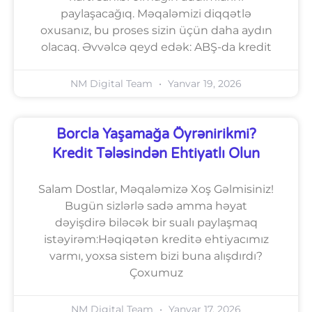
paylaşacağıq. Məqaləmizi diqqətlə
oxusanız, bu proses sizin üçün daha aydın
olacaq. Əvvəlcə qeyd edək: ABŞ-da kredit
NM Digital Team
Yanvar 19, 2026
Borcla Yaşamağa Öyrənirikmi?
Kredit Tələsindən Ehtiyatlı Olun
Salam Dostlar, Məqaləmizə Xoş Gəlmisiniz!
Bugün sizlərlə sadə amma həyat
dəyişdirə biləcək bir sualı paylaşmaq
istəyirəm:Həqiqətən kreditə ehtiyacımız
varmı, yoxsa sistem bizi buna alışdırdı?
Çoxumuz
NM Digital Team
Yanvar 17, 2026