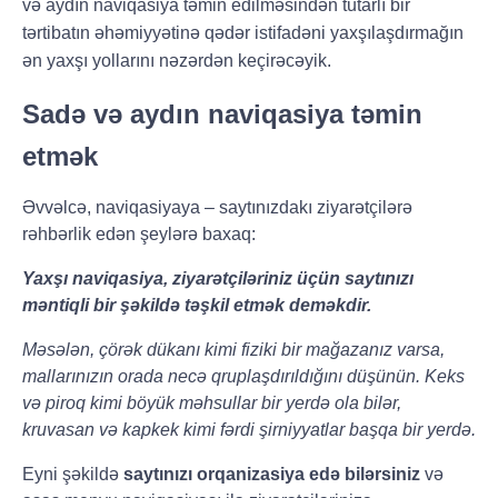
və aydın naviqasiya təmin edilməsindən tutarlı bir
tərtibatın əhəmiyyətinə qədər istifadəni yaxşılaşdırmağın
ən yaxşı yollarını nəzərdən keçirəcəyik.
Sadə və aydın naviqasiya təmin
etmək
Əvvəlcə, naviqasiyaya – saytınızdakı ziyarətçilərə
rəhbərlik edən şeylərə baxaq:
Yaxşı naviqasiya, ziyarətçiləriniz üçün saytınızı
məntiqli bir şəkildə təşkil etmək deməkdir.
Məsələn, çörək dükanı kimi fiziki bir mağazanız varsa,
mallarınızın orada necə qruplaşdırıldığını düşünün. Keks
və piroq kimi böyük məhsullar bir yerdə ola bilər,
kruvasan və kapkek kimi fərdi şirniyyatlar başqa bir yerdə.
Eyni şəkildə
saytınızı orqanizasiya edə bilərsiniz
və