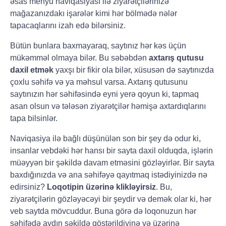
əsas menyu naviqasiyası ilə ziyarətçilərinizə
mağazanızdakı işarələr kimi hər bölmədə nələr
tapacaqlarını izah edə bilərsiniz.
Bütün bunlara baxmayaraq, saytınız hər kəs üçün
mükəmməl olmaya bilər. Bu səbəbdən
axtarış qutusu
daxil etmək
yaxşı bir fikir ola bilər, xüsusən də saytınızda
çoxlu səhifə və ya məhsul varsa. Axtarış qutusunu
saytınızın hər səhifəsində eyni yerə qoyun ki, tapmaq
asan olsun və tələsən ziyarətçilər həmişə axtardıqlarını
tapa bilsinlər.
Naviqasiya ilə bağlı düşünülən son bir şey də odur ki,
insanlar vebdəki hər hansı bir sayta daxil olduqda, işlərin
müəyyən bir şəkildə davam etməsini gözləyirlər. Bir sayta
baxdığınızda və ana səhifəyə qayıtmaq istədiyinizdə nə
edirsiniz?
Loqotipin üzərinə klikləyirsiz
. Bu,
ziyarətçilərin gözləyəcəyi bir şeydir və demək olar ki, hər
veb saytda mövcuddur. Buna görə də loqonuzun hər
səhifədə aydın şəkildə göstərildiyinə və üzərinə