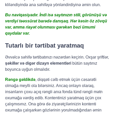
kliləndiyində ana səhifəyə yönləndirdiyinə əmin olun.
Bu naviqasiyadır. İndi isə saytınızın stili, görünüşü və
verdiyi təəssürat barədə danışaq. Hər kəsin öz zövqü
var, amma riayət olunması gərəkən bəzi ümumi
qaydalar var.
Tutarlı bir tərtibat yaratmaq
Əvvəlcə səhifə tərtibatınızı nəzərdən keçirin. Oxşar şriftlər,
şəkillər və digər dizayn elementləri
bütün saytınız
boyunca uyğun olmalıdır.
Rəngə gəldikdə
, diqqəti cəlb etmək üçün cəsarətli
olmağa meylli ola bilərsiniz. Ancaq onlayn olaraq,
insanların çoxu açıq rəngli arxa fonda tünd rəngli mətn
oxumağa vərdiş edib. Kontentinizi yaratmaq üçün çox
çalışmısınız. Ona görə də ziyarətçilərinizin kontenti
oxumağa çalışarkən gözlərinin yorulmadığından əmin