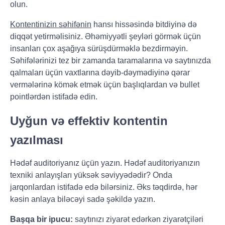
olun.
Kontentinizin səhifənin
hansı hissəsində bitdiyinə də
diqqət yetirməlisiniz. Əhəmiyyətli şeyləri görmək üçün
insanları çox aşağıya sürüşdürməklə bezdirməyin.
Səhifələrinizi tez bir zamanda taramalarına və saytınızda
qalmaları üçün vaxtlarına dəyib-dəymədiyinə qərar
vermələrinə kömək etmək üçün başlıqlardan və bullet
pointlərdən istifadə edin.
Uyğun və effektiv kontentin
yazılması
Hədəf auditoriyanız üçün yazın. Hədəf auditoriyanızın
texniki anlayışları yüksək səviyyədədir? Onda
jarqonlardan istifadə edə bilərsiniz. Əks təqdirdə, hər
kəsin anlaya biləcəyi sadə şəkildə yazın.
Başqa bir ipucu:
saytınızı ziyarət edərkən ziyarətçiləri