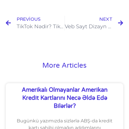
PREVIOUS
NEXT
TikTok Nədir? TikTok Necə İşlədilir?
Veb Sayt Dizayn Edərkən Nələri Etməli və Nələri Etməməlisiniz. Veb Sayt Hazırlamadan Əvvəl Bilməniz Gərəkən Önəmli Məlumatlar
More Articles
Amerikalı Olmayanlar Amerikan
Kredit Kartlarını Necə Əldə Edə
Bilərlər?
Bugünkü yazımızda sizlərlə ABŞ-da kredit
kartı sahibi olmağın addımlarını