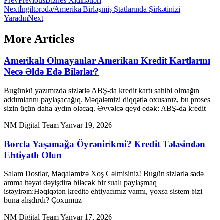
Prev
Previous
Biznes Xidmətləri
Next
İngiltərədə/Amerika Birləşmiş Ştatlarında Şirkətinizi
Yaradın
Next
More Articles
Amerikalı Olmayanlar Amerikan Kredit Kartlarını
Necə Əldə Edə Bilərlər?
Bugünkü yazımızda sizlərlə ABŞ-da kredit kartı sahibi olmağın
addımlarını paylaşacağıq. Məqaləmizi diqqətlə oxusanız, bu proses
sizin üçün daha aydın olacaq. Əvvəlcə qeyd edək: ABŞ-da kredit
NM Digital Team
Yanvar 19, 2026
Borcla Yaşamağa Öyrənirikmi? Kredit Tələsindən
Ehtiyatlı Olun
Salam Dostlar, Məqaləmizə Xoş Gəlmisiniz! Bugün sizlərlə sadə
amma həyat dəyişdirə biləcək bir sualı paylaşmaq
istəyirəm:Həqiqətən kreditə ehtiyacımız varmı, yoxsa sistem bizi
buna alışdırdı? Çoxumuz
NM Digital Team
Yanvar 17, 2026