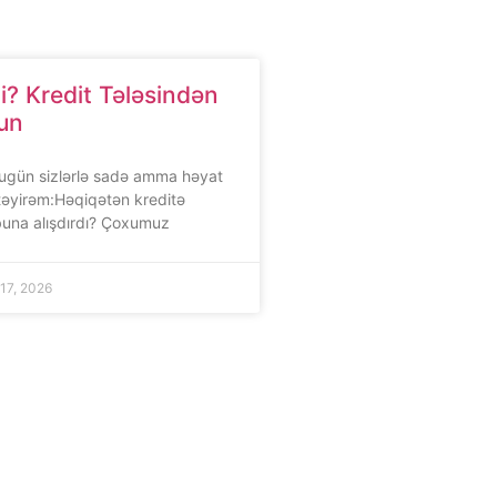
? Kredit Tələsindən
lun
Bugün sizlərlə sadə amma həyat
stəyirəm:Həqiqətən kreditə
 buna alışdırdı? Çoxumuz
17, 2026