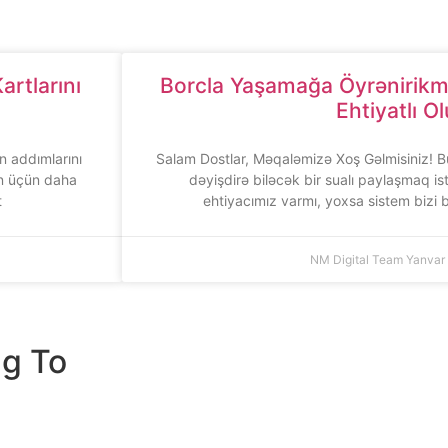
rtlarını
Borcla Yaşamağa Öyrənirikmi
Ehtiyatlı O
n addımlarını
Salam Dostlar, Məqaləmizə Xoş Gəlmisiniz! 
in üçün daha
dəyişdirə biləcək bir sualı paylaşmaq i
t
ehtiyacımız varmı, yoxsa sistem bizi
NM Digital Team
Yanvar 
ng To