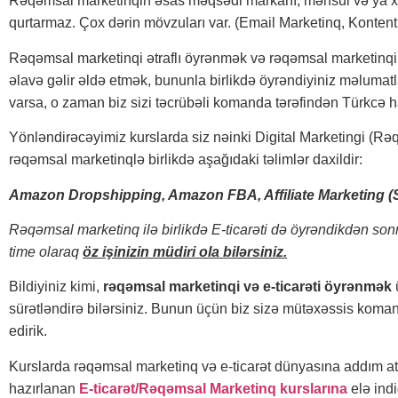
Rəqəmsal marketinqin əsas məqsədi markanı, məhsul və ya xid
qurtarmaz. Çox dərin mövzuları var. (Email Marketinq, Konten
Rəqəmsal marketinqi ətraflı öyrənmək və rəqəmsal marketinq
əlavə gəlir
əldə etmək, bununla birlikdə öyrəndiyiniz məlumatla
varsa, o zaman biz sizi təcrübəli komanda tərəfindən Türkcə
Yönləndirəcəyimiz kurslarda siz nəinki Digital Marketingi (R
rəqəmsal marketinqlə birlikdə aşağıdaki təlimlər daxildir:
Amazon Dropshipping, Amazon FBA, Affiliate Marketing (Sa
Rəqəmsal marketinq ilə birlikdə E-ticarəti də öyrəndikdən sonra 
time olaraq
öz işinizin müdiri ola bilərsiniz.
Bildiyiniz kimi,
rəqəmsal marketinqi və e-ticarəti öyrənmək
sürətləndirə bilərsiniz. Bunun üçün biz sizə mütəxəssis komand
edirik.
Kurslarda rəqəmsal marketinq və e-ticarət dünyasına addım atm
hazırlanan
E-ticarət/Rəqəmsal Marketinq kurslarına
elə indi