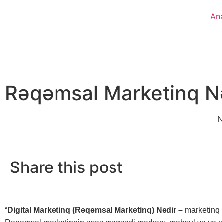
An
Rəqəmsal Marketinq Nə
N
Share this post
“
Digital Marketinq (Rəqəmsal Marketinq) Nədir
–
marketinq f