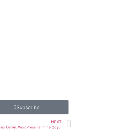
Subscribe
NEXT
mağı Öyrən. WordPress Təliminə Qoşul