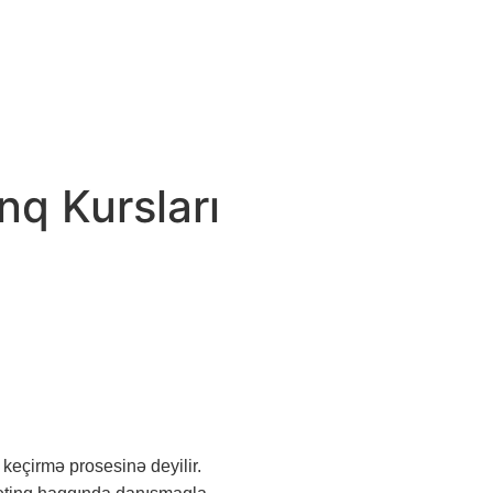
q Kursları
 keçirmə prosesinə deyilir.