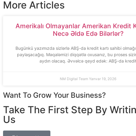
More Articles
Amerikalı Olmayanlar Amerikan Kredit Ka
Necə Əldə Edə Bilərlər?
Bugünkü yazımızda sizlərlə ABŞ-da kredit kartı sahibi olmağı
paylaşacağıq. Məqaləmizi diqqətlə oxusanız, bu proses siz
aydın olacaq. Əvvəlcə qeyd edək: ABŞ-da kredi
NM Digital Team
Yanvar 19, 2026
Want To Grow Your Business?
Take The First Step By Writi
Us