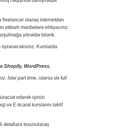
ketinq haqqında danışmaqla
 freelancer olaraq internetdən
n etibarlı mənbələrə ehtiyacınız
oşulmağa yönəldə bilərik.
ə öyrənəcəksiniz. Kurslarda
və Shopify, WordPress.
 İstər part time, istərsə də full
üraciət edərək işinizi
və E-ticarət kurslarını təklif
i detallara toxunularaq