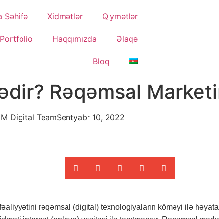
a Səhifə
Xidmətlər
Qiymətlər
Portfolio
Haqqımızda
Əlaqə
Bloq
dir? Rəqəmsal Marketin
M Digital Team
Sentyabr 10, 2022
əaliyyətini rəqəmsal (digital) texnologiyaların köməyi ilə həyata