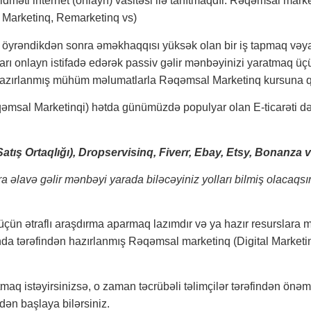
məti internet (onlayn) vasitəsi ilə tanıtmaqdır. Rəqəmsal mar
t Marketinq, Remarketinq vs)
i öyrəndikdən sonra
əməkhaqqısı yüksək olan bir iş tapmaq vəya
rı onlayn istifadə edərək passiv gəlir mənbəyinizi yaratmaq üçü
 hazırlanmış mühüm məlumatlarla
Rəqəmsal Marketinq kursuna
q
əqəmsal Marketinqi) hətda günümüzdə populyar olan E-ticarəti d
tış Ortaqlığı), Dropservisinq, Fiverr, Ebay, Etsy, Bonanza 
əlavə gəlir mənbəyi yarada biləcəyiniz yolları bilmiş olacaqsınız.
üçün ətraflı araşdırma aparmaq lazımdır və ya hazır resurslara m
a tərəfindən hazırlanmış Rəqəmsal marketinq (Digital Marketinq) 
aq istəyirsinizsə, o zaman təcrübəli təlimçilər tərəfindən önəml
dən başlaya bilərsiniz.