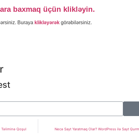
ara baxmaq üçün klikləyin.
lərsiniz. Buraya
klikləyərək
görəbilərsiniz.
r
est
g Təliminə Qoşul
Necə Sayt Yaratmaq Olar? WordPress ilə Sayt Qur