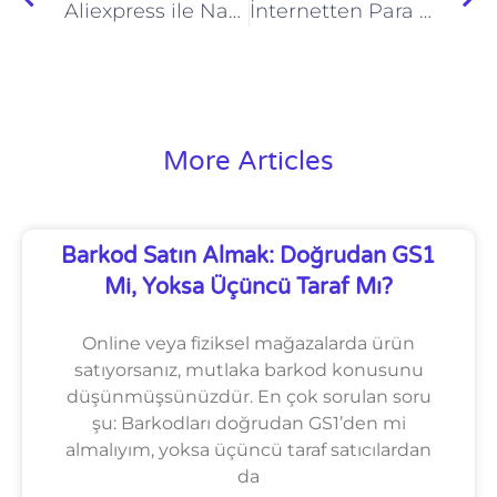
Aliexpress ile Nasıl Para Kazanılır? Aliexpress’de Harcadıkça Para Kazanın
İnternetten Para Kazanmak İstiyorum. Helal Para Kazanmanın Yolları. Ekstra gelir elde etmek
More Articles
Barkod Satın Almak: Doğrudan GS1
Mi, Yoksa Üçüncü Taraf Mı?
Online veya fiziksel mağazalarda ürün
satıyorsanız, mutlaka barkod konusunu
düşünmüşsünüzdür. En çok sorulan soru
şu: Barkodları doğrudan GS1’den mi
almalıyım, yoksa üçüncü taraf satıcılardan
da