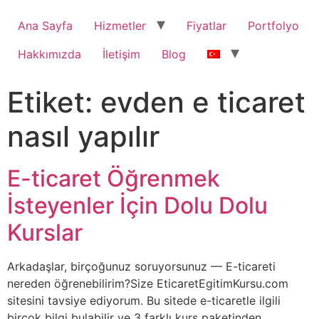
Ana Sayfa
Hizmetler
Fiyatlar
Portfolyo
Hakkımızda
İletişim
Blog
Etiket:
evden e ticaret
nasıl yapılır
E-ticaret Öğrenmek
İsteyenler İçin Dolu Dolu
Kurslar
Arkadaşlar, birçoğunuz soruyorsunuz — E-ticareti
nereden öğrenebilirim?Size EticaretEgitimKursu.com
sitesini tavsiye ediyorum. Bu sitede e-ticaretle ilgili
birçok bilgi bulabilir ve 3 farklı kurs paketinden