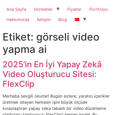
Ana Sayfa
Hizmetler
Fiyatlar
Portfolyo
Hakkımızda
İletişim
Blog
Etiket:
görseli video
yapma ai
2025’in En İyi Yapay Zekâ
Video Oluşturucu Sitesi:
FlexClip
Merhaba sevgili okurlar! Bugün sizlere, yaratıcı içerikler
üretmek isteyen herkesin işini büyük ölçüde
kolaylaştıran yapay zeka tabanlı bir video düzenleme
platformu tanıtıyoruz: FlexClip’i hemen incele. Bu