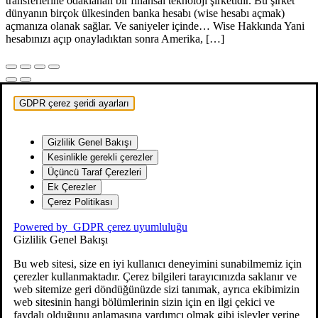
transferlerine odaklanan bir finansal teknoloji şirketidir. Bu şirket
dünyanın birçok ülkesinden banka hesabı (wise hesabı açmak)
açmanıza olanak sağlar. Ve saniyeler içinde… Wise Hakkında Yani
hesabınızı açıp onayladıktan sonra Amerika, […]
GDPR çerez şeridi ayarları
Gizlilik Genel Bakışı
Kesinlikle gerekli çerezler
Üçüncü Taraf Çerezleri
Ek Çerezler
Çerez Politikası
Powered by
GDPR çerez uyumluluğu
Gizlilik Genel Bakışı
Bu web sitesi, size en iyi kullanıcı deneyimini sunabilmemiz için
çerezler kullanmaktadır. Çerez bilgileri tarayıcınızda saklanır ve
web sitemize geri döndüğünüzde sizi tanımak, ayrıca ekibimizin
web sitesinin hangi bölümlerinin sizin için en ilgi çekici ve
faydalı olduğunu anlamasına yardımcı olmak gibi işlevler yerine