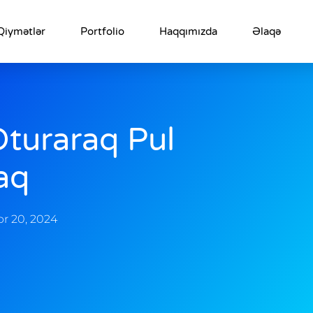
Qiymətlər
Portfolio
Haqqımızda
Əlaqə
Oturaraq Pul
aq
r 20, 2024