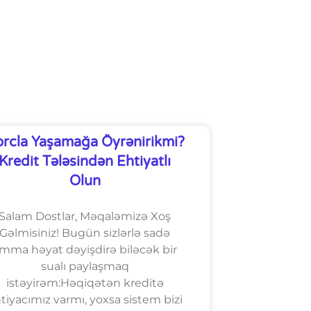
rcla Yaşamağa Öyrənirikmi?
Kredit Tələsindən Ehtiyatlı
Olun
Salam Dostlar, Məqaləmizə Xoş
Gəlmisiniz! Bugün sizlərlə sadə
mma həyat dəyişdirə biləcək bir
sualı paylaşmaq
istəyirəm:Həqiqətən kreditə
tiyacımız varmı, yoxsa sistem bizi