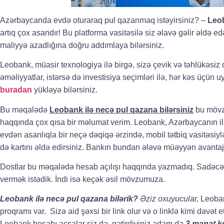
Azərbaycanda evdə oturaraq pul qazanmaq istəyirsiniz? –
Leob
artıq çox asandır! Bu platforma vasitəsilə siz əlavə gəlir əldə e
maliyyə azadlığına doğru addımlaya bilərsiniz.
Leobank, müasir texnologiya ilə birgə, sizə çevik və təhlükəsiz 
əməliyyatlar, istərsə də investisiya seçimləri ilə, hər kəs üçün u
buradan
yükləyə bilərsiniz.
Bu məqalədə
Leobank ilə necə pul qazana bilərsiniz
bu mövz
haqqında çox qısa bir məlumat verim. Leobank, Azərbaycanın i
evdən asanlıqla bir neçə dəqiqə ərzində, mobil tətbiq vasitəsiy
də kartını əldə edirsiniz. Bankın bundan ələvə müəyyən avantajla
Dostlar bu məqalədə hesab açılışı haqqında yazmadıq. Sadəc
vermək istədik.
İndi isə keçək əsil mövzumuza.
Leobank ilə necə pul qazana bilərik?
Əziz oxuyucular,
Leoban
proqramı var. Sizə aid şəxsi bir link olur və o linklə kimi dəvət 
Leobank hesabı açsalar siz də, gətirdiyiniz adam da
3 manat k