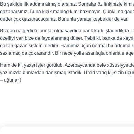
Bu şəkildə ilk addımı atmış olarsınız. Sonralar öz linkinizlə kim
qazanarsınız. Buna kiçik məbləğ kimi baxmayın. Çünki, nə qəd
qədər çox qazanacaqsınız. Bununla yanaşı keşbəklər də var.
Bizdən nə gedirki, bunlar olmasaydıda bank kartı işlədirdikdə. 
özəlliyi var, bizə də faydalanmaq düşər. Təbii ki, banka da xeyr
qazan qazan sistemi dedim. Hamımız üçün normal bir addımdır
saxlamaq da çox asandır. Bir neçə yolla asanlıqla onlarla əlaqə 
Həm də ki, yaxşı işlər görülüb. Azərbaycanda belə xüsusiyyətd
yazımızda bunlardan danışmaq istədik. Ümid varıq ki, sizin üç
– uğurlar !