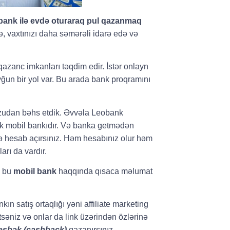
ank ilə evdə oturaraq pul qazanmaq
də, vaxtınızı daha səmərəli idarə edə və
qazanc imkanları təqdim edir. İstər onlayn
yğun bir yol var.
Bu arada bank proqramını
udan bəhs etdik. Əvvəla Leobank
lk mobil bankıdır. Və banka getmədən
lə hesab açırsınız. Həm hesabınız olur həm
rı da vardır.
ə bu
mobil bank
haqqında qısaca məlumat
kın satış ortaqlığı yəni affiliate marketing
etsəniz və onlar da link üzərindən özlərinə
eşbək (cashback)
qazanırsınız.