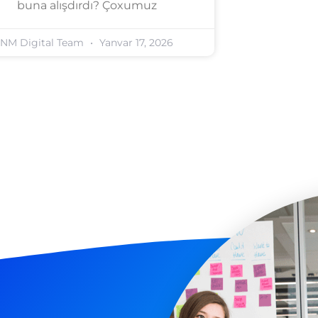
buna alışdırdı? Çoxumuz
NM Digital Team
Yanvar 17, 2026