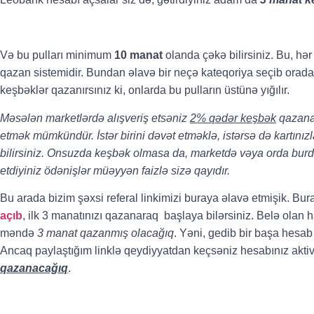
Və bu pulları minimum
10 manat
olanda çəkə bilirsiniz. Bu, hər 
qazan sistemidir. Bundan əlavə bir neçə kateqoriya seçib orad
keşbəklər qazanırsınız ki, onlarda bu pulların üstünə yığılır.
Məsələn marketlərdə alışveriş etsəniz
2% qədər keşbək
qazana 
etmək mümkündür. İstər birini dəvət etməklə, istərsə də kartını
bilirsiniz. Onsuzda keşbək olmasa da, marketdə vəya orda burda
etdiyiniz ödənişlər müəyyən faizlə sizə qayıdır.
Bu arada bizim şəxsi referal linkimizi buraya əlavə etmişik. Bura
açıb
, ilk 3 manatınızı qazanaraq başlaya bilərsiniz. Belə olan 
məndə
3 manat qazanmış olacağıq
. Yəni, gedib bir başa hes
Ancaq paylaştığım linklə qeydiyyatdan keçsəniz hesabınız akt
qazanacağıq
.