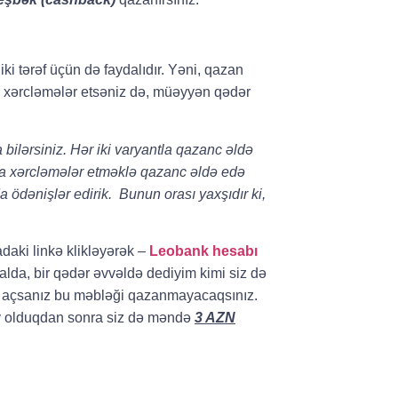
iki tərəf üçün də faydalıdır. Yəni, qazan
a xərcləmələr etsəniz də, müəyyən qədər
bilərsiniz. Hər iki varyantla qazanc əldə
zla xərcləmələr etməklə qazanc əldə edə
 ödənişlər edirik. Bunun orası yaxşıdır ki,
daki linkə klikləyərək –
Leobank hesabı
halda, bir qədər əvvəldə dediyim kimi siz də
ab açsanız bu məbləği qazanmayacaqsınız.
iv olduqdan sonra siz də məndə
3 AZN