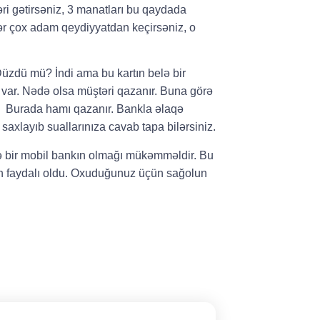
ləri gətirsəniz, 3 manatları bu qaydada
ər çox adam qeydiyyatdan keçirsəniz, o
Düzdü mü? İndi ama bu kartın belə bir
i var. Nədə olsa müştəri qazanır. Buna görə
. Burada hamı qazanır. Bankla əlaqə
saxlayıb suallarınıza cavab tapa bilərsiniz.
ə bir mobil bankın olmağı mükəmməldir. Bu
ün faydalı oldu. Oxuduğunuz üçün sağolun