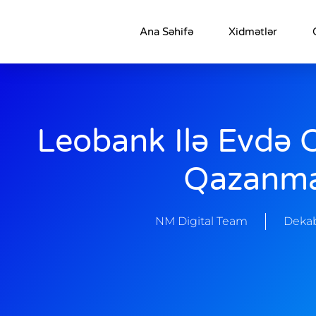
Ana Səhifə
Xidmətlər
Leobank Ilə Evdə 
Qazanm
NM Digital Team
Dekab